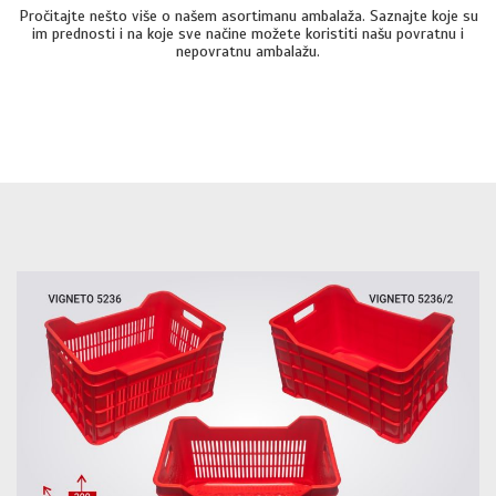
Pročitajte nešto više o našem asortimanu ambalaža. Saznajte koje su
im prednosti i na koje sve načine možete koristiti našu povratnu i
nepovratnu ambalažu.