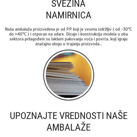
SVEŽINA
NAMIRNICA
Naša ambalaža proizvedena je od PP koji je veoma izdržljiv ( od -30℃
do +40℃ ) i otporan na udare. Dizajn i konstrukcija modela u oba
sektora prilagođeni su lakšem pakovanju voća i povrća, koji igraju
značajnu ulogu u trajanju proizvoda...
UPOZNAJTE VREDNOSTI NAŠE
AMBALAŽE