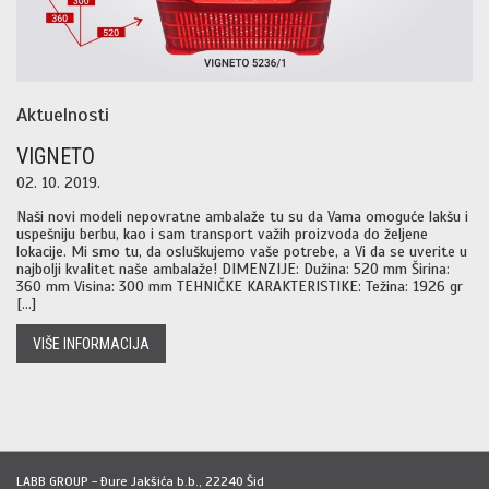
Aktuelnosti
VIGNETO
02. 10. 2019.
Naši novi modeli nepovratne ambalaže tu su da Vama omoguće lakšu i
uspešniju berbu, kao i sam transport važih proizvoda do željene
lokacije. Mi smo tu, da osluškujemo vaše potrebe, a Vi da se uverite u
najbolji kvalitet naše ambalaže! DIMENZIJE: Dužina: 520 mm Širina:
360 mm Visina: 300 mm TEHNIČKE KARAKTERISTIKE: Težina: 1926 gr
[…]
VIŠE INFORMACIJA
LABB GROUP - Ðure Jakšića b.b., 22240 Šid