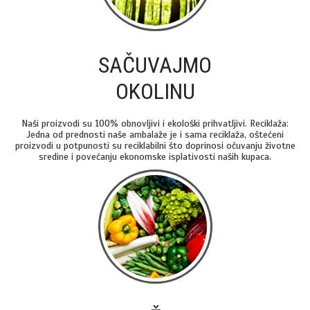
SAČUVAJMO
OKOLINU
Naši proizvodi su 100% obnovljivi i ekološki prihvatljivi. Reciklaža:
Jedna od prednosti naše ambalaže je i sama reciklaža, oštećeni
proizvodi u potpunosti su reciklabilni što doprinosi očuvanju životne
sredine i povećanju ekonomske isplativosti naših kupaca.